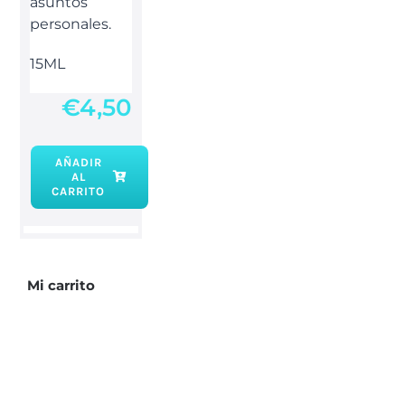
asuntos
personales.
15ML
€
4,50
AÑADIR
AL
Esencia
CARRITO
arrasa
con
todo
cantidad
Mi carrito