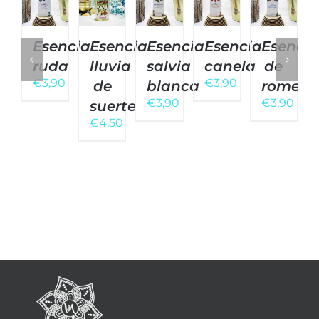
Esencia
Esencia
Esencia
Esencia
Esencia
ruda
lluvia
salvia
canela
de
€
3,90
€
3,90
de
blanca
romero
€
3,90
€
3,90
suerte
€
4,50