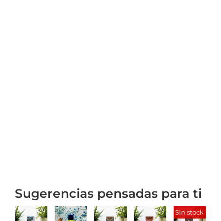
Sugerencias pensadas para ti
Sin stock
S